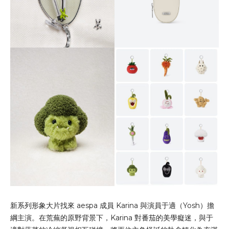
新系列形象大片找來 aespa 成員 Karina 與演員于適（Yosh）擔
綱主演。在荒蕪的原野背景下，Karina 對番茄的美學癡迷，與于