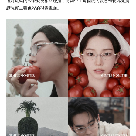
適對蔬菜的冷峻凝視相互碰撞，將兩位主角怪誕的執念轉化為充滿
超現實主義色彩的視覺畫面。