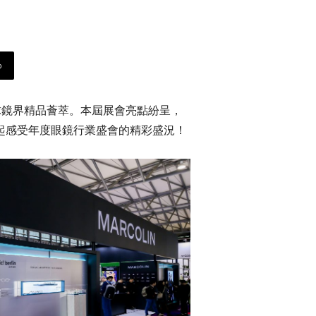
p
全球鏡界精品薈萃。本屆展會亮點紛呈，
一起感受年度眼鏡行業盛會的精彩盛況！