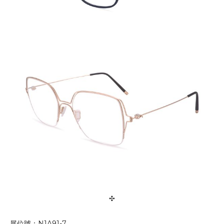
✣
展位號：N1A91-7