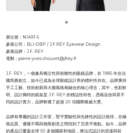
✣
展位號：N1A91-5
參展公司：BLI-DBP / J.F.REY Eyewear Design
參展品牌：J.F. REY
電郵：
pierre-yves.chouvet@jfrey.fr
J.F. REY，一個兼具獨立性與前瞻性的眼鏡品牌，於 1985 年在法
國馬賽創立，如今已成為全球眼鏡設計界的標杆性存在。品牌秉持
手工工藝、技術創新與大膽風格相融合的核心理念，其中，色彩鮮
明、設計獨特的鏡架是 J.F. REY 的標誌性特色，憑藉這份與眾不
同的設計實力，品牌斬獲了超過 20 項國際權威大獎。
品牌有專屬的設計工作室，堅守實驗性與先鋒性的設計路徑，在極
致品質、優雅不羈與無限創意之間找到了完美平衡點。如今，品牌
的產品已覆蓋全球 50 多個國家和地區，將法式設計的浪漫與前