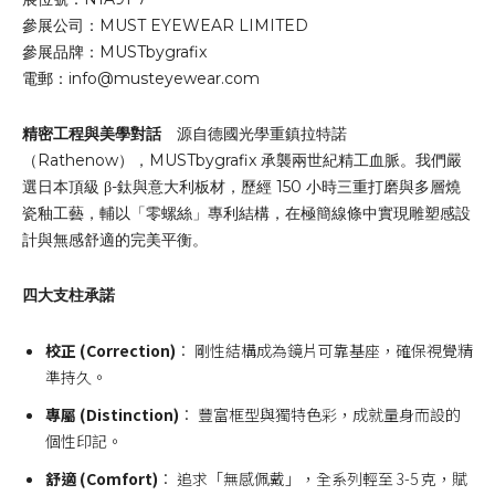
參展公司：MUST EYEWEAR LIMITED
參展品牌：MUSTbygrafix
電郵：
info@musteyewear.com
精密工程與美學對話
源自德國光學重鎮拉特諾
（Rathenow），MUSTbygrafix 承襲兩世紀精工血脈。我們嚴
選日本頂級 β-鈦與意大利板材，歷經 150 小時三重打磨與多層燒
瓷釉工藝，輔以「零螺絲」專利結構，在極簡線條中實現雕塑感設
計與無感舒適的完美平衡。
四大支柱承諾
校正 (Correction)
： 剛性結構成為鏡片可靠基座，確保視覺精
準持久。
專屬 (Distinction)
： 豐富框型與獨特色彩，成就量身而設的
個性印記。
舒適 (Comfort)
： 追求「無感佩戴」，全系列輕至 3-5 克，賦