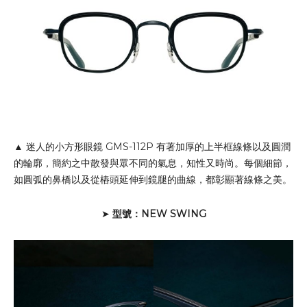
▲ 迷人的小方形眼鏡 GMS-112P 有著加厚的上半框線條以及圓潤
的輪廓，簡約之中散發與眾不同的氣息，知性又時尚。每個細節，
如圓弧的鼻橋以及從樁頭延伸到鏡腿的曲線，都彰顯著線條之美。
➤
型號：NEW SWING