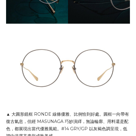
▲ 大圓形鏡框 RONDE 線條優雅、比例恰到好處。圓框一向帶有
復古氣息，但經 MASUNAGA 巧妙演繹，無論輪廓、用料還是配
色，都展現出當代優雅風範。#14 GRY/GP 以灰褐色調呈現，低
調中流露高貴與成熟美感。