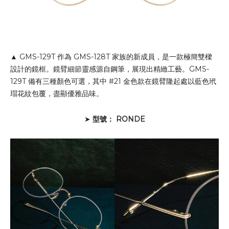
▲ GMS-129T 作為 GMS-128T 家族的新成員，是一款極簡雙樑
設計的鏡框。鏡臂細節靈感源自鋼筆，展現出精緻工藝。GMS-
129T 備有三種顏色可選，其中 #21 金色款在鏡臂隆起處以藍色玳
瑁花紋包覆，盡顯優雅品味。
➤
型號： RONDE