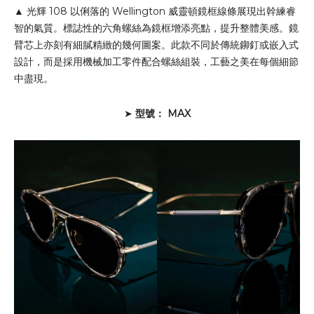
▲ 光輝 108 以俐落的 Wellington 威靈頓鏡框線條展現出幹練睿
智的氣質。標誌性的六角螺絲為鏡框增添亮點，提升整體美感。鏡
臂芯上亦刻有細膩精緻的幾何圖案。此款不同於傳統鉚釘或嵌入式
設計，而是採用機械加工零件配合螺絲組裝，工藝之美在每個細節
中盡現。
➤
型號： MAX