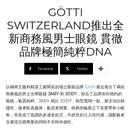
GÖTTI
SWITZERLAND推出全
新商務風男士眼鏡 貫徹
品牌極簡純粹DNA
Facebook
Twitter
以極簡主義和精湛工藝聞名的瑞士眼鏡品牌
Götti
最近推出了兩款
商務風的男士光學眼鏡
JARY
和
JODY
，契合了品牌崇尚簡約的
風格，氣質純粹。JARY 相比 JODY，框型寬闊一點，斯文但比較
隨性，後者較為扁身，氣息更穩重。經典的輪廓之下其實帶有小棱
角，而形成了低調的多邊形款式，不經意的注入現代感，讓配戴者
在展現沉穩專業的同時不失時尚個性。