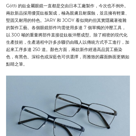
Götti 的鈦金屬眼鏡一直都是交由日本工廠製作，今次也不例外。
兩款新品採用優質鈦板製成，極為親膚且耐腐蝕，並且擁有輕量、
堅固又耐用的特色。JARY 和 JODY 看似簡約但其實隱藏著複雜
的製作工藝。各個眼鏡部件均需使用多達 7 個單獨的沖壓工具，
以 300 噸的重量將部件直接從鈦板沖壓成型。除了精密的現代化
生產技術，生產過程中許多步驟仍由職人以傳統方式手工進行，加
起來工序多達 250 道。顏色方面，兩款新作經過高品質工藝染
色，有黑色、深棕色或深藍色可供選擇，而雅致的霧面飾面更猶如
點睛之筆。