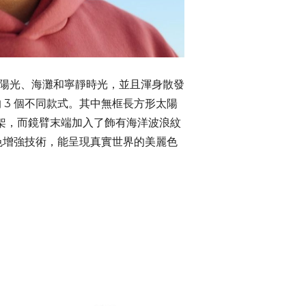
當地的陽光、海灘和寧靜時光，並且渾身散發
hi 的 3 個不同款式。其中無框長方形太陽
架，而鏡臂末端加入了飾有海洋波浪紋
殊顏色增強技術，能呈現真實世界的美麗色