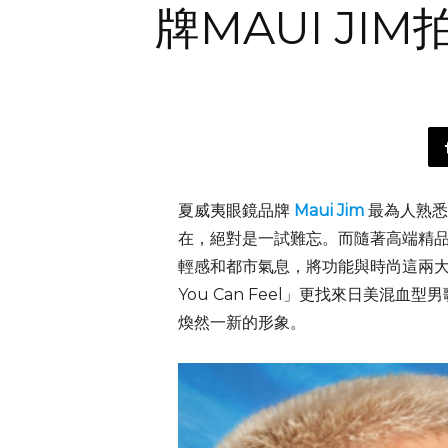
牌MAUI J
夏威夷眼鏡品牌
Maui Jim
最為人熟悉
在，絕對是一試難忘。而隨著高端精
輕感和都市氣息，將功能與時尚這兩大元
You Can Feel」更找來日美混血型
煥然一新的形象。