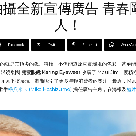
IM拍攝全新宣傳廣告 青
人！
Facebook
Twitter
Pinterest
WhatsAp
的就是其頂尖的鏡片科技，不但能還原真實環境的色彩，甚至能
品眼鏡集團
開雲眼鏡 Kering Eyewear
收購了 Maui Jim，便積
素平衡展現，漸漸吸引了更多年輕消費者的關注。最近，Maui J
男歌手
橋爪米卡 (Mika Hashizume)
擔任廣告主角，在海報及
短