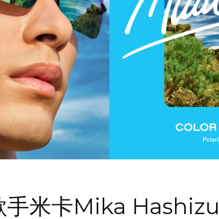
米卡Mika Hashi