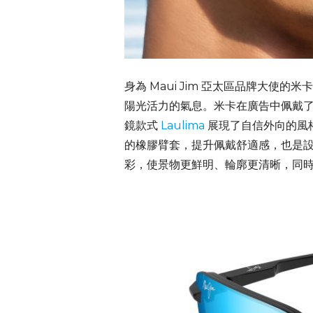
身為 Maui Jim 亞太區品牌大使
陽光活力的氣息。米卡在廣告中佩戴了 Keri
鏡款式
Laulima
展現了自信外向的風
的橡膠臂套，提升佩戴舒適感，也是設計巧
彩，使景物更鮮明、輪廓更清晰，同