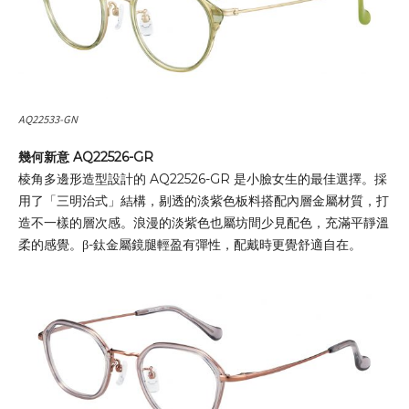
AQ22533-GN
幾何新意 AQ22526-GR
棱角多邊形造型設計的 AQ22526-GR 是小臉女生的最佳選擇。採
用了「三明治式」結構，剔透的淡紫色板料搭配內層金屬材質，打
造不一樣的層次感。浪漫的淡紫色也屬坊間少見配色，充滿平靜溫
柔的感覺。β-鈦金屬鏡腿輕盈有彈性，配戴時更覺舒適自在。