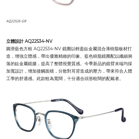
AQ22526-GR
立體設計 AQ22534-NV
圓滑藍色方框 AQ22534-NV 鏡圈以輕盈鈦金屬混合薄樹脂板材打
造，增強立體感，帶出優雅精緻的印象。藍色樹脂鏡圈配以纖細俐
落的鈦金屬鏡腿，提高了整體視覺質感。今季新品的鏡臂末端均採
加寬設計，增加接觸面積，分散對耳背造成的壓力，帶來符合人體
工學的舒適感。此款較為寬闊，十分適合頭形較闊的配戴者。