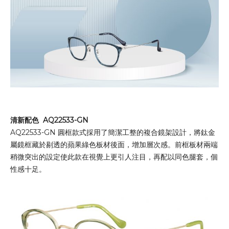
清新配色 AQ22533-GN
AQ22533-GN 圓框款式採用了簡潔工整的複合鏡架設計，將鈦金
屬鏡框藏於剔透的蘋果綠色板材後面，增加層次感。前框板材兩端
稍微突出的設定使此款在視覺上更引人注目，再配以同色腿套，個
性感十足。