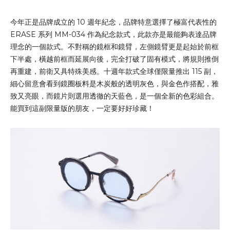
今年正是品牌成立的 10 週年紀念，品牌特意選擇了極富代表性的
ERASE 系列 MM-034 作為紀念款式，此款亦是最能夠表達品牌
理念的一個款式。不對稱的鏡框和鏡臂，左側鏡臂更是起始於前框
下半處，橫越前框而延展向後，完全打破了固有模式，將規則推倒
再重建，前衛又具特殊美感。十週年款式全球僅限量推出 115 副，
細心留意會看到鏡圈板料是木炭般的透明灰色，與金色作搭配，雅
致又亮眼，而鏡片則選用透徹的天藍色，是一個全新的色彩組合。
能買到這副限量版的朋友，一定要好好珍藏！