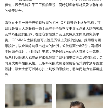
價值，展示品牌對手工工藝的重視，同時彰顯奢華材質及複雜細節
的優美結合。
系列在十月一日于巴黎時裝周的 CHLOÉ 時裝秀中終於亮相，可
以說是讓人大為眼前一亮！品牌于全新季度中展示創新大膽的剪裁
及精巧細緻的配飾，在從容女性魅力及現代氣息之間取得完美平
衡。GEMMA 太陽眼鏡可以說是秀場上亮眼的焦點。採用幾何圖
形設計，以金屬線勾勒出超大的比例，並於鏡面分出3份，再綴以
不同顏色鏡片，別具設計美感，充分展現自信的大都會女士氣場。
新系列明顯讓人感覺品牌眼鏡偏離了以往側重柔美溫婉的路線，走
向更大膽率性的風格。以板料制的鏡腳套採用簽名式的水滴形鏤空
設計，讓女士們可以隨心扣上別致的眼鏡鏈，將時尚魅力值再度提
升。