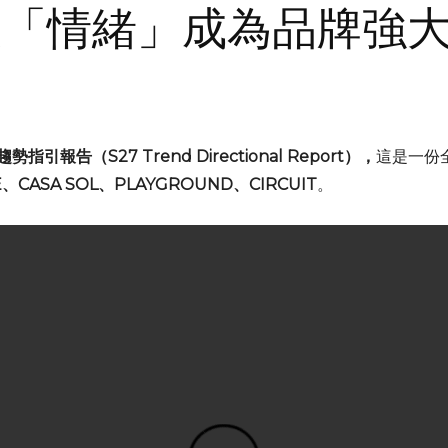
：讓「情緒」成為品牌強
Facebook
Twitter
Pinterest
WhatsAp
趨勢指引報告（S27 Trend Directional Report），
這是一份全
VE、CASA SOL、PLAYGROUND、CIRCUIT
。