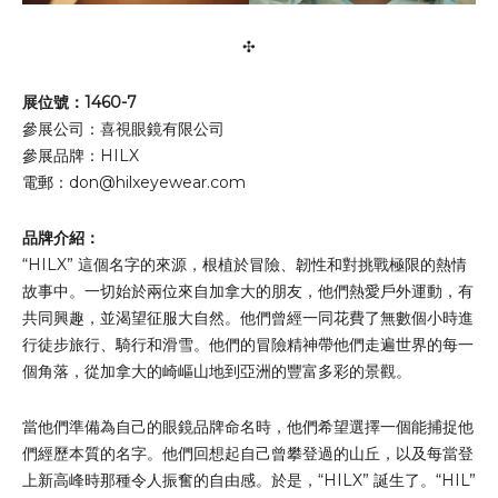
✣
展位號：1460-7
參展公司：喜視眼鏡有限公司
參展品牌：HILX
電郵：
don@hilxeyewear.com
品牌介紹：
“HILX” 這個名字的來源，根植於冒險、韌性和對挑戰極限的熱情
故事中。一切始於兩位來自加拿大的朋友，他們熱愛戶外運動，有
共同興趣，並渴望征服大自然。他們曾經一同花費了無數個小時進
行徒步旅行、騎行和滑雪。他們的冒險精神帶他們走遍世界的每一
個角落，從加拿大的崎嶇山地到亞洲的豐富多彩的景觀。
當他們準備為自己的眼鏡品牌命名時，他們希望選擇一個能捕捉他
們經歷本質的名字。他們回想起自己曾攀登過的山丘，以及每當登
上新高峰時那種令人振奮的自由感。於是，“HILX” 誕生了。“HIL”