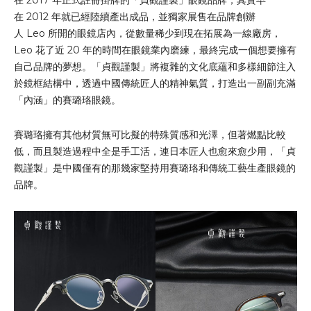
在 2012 年就已經陸續產出成品，並獨家展售在品牌創辦
人 Leo 所開的眼鏡店內，從數量稀少到現在拓展為一線廠房，
Leo 花了近 20 年的時間在眼鏡業內磨練，最終完成一個想要擁有
自己品牌的夢想。「貞觀謹製」將複雜的文化底蘊和多樣細節注入
於鏡框結構中，透過中國傳統匠人的精神氣質，打造出一副副充滿
「內涵」的賽璐珞眼鏡。
賽璐珞擁有其他材質無可比擬的特殊質感和光澤，但著燃點比較
低，而且製造過程中全是手工活，連日本匠人也愈來愈少用，「貞
觀謹製」是中國僅有的那幾家堅持用賽璐珞和傳統工藝生產眼鏡的
品牌。