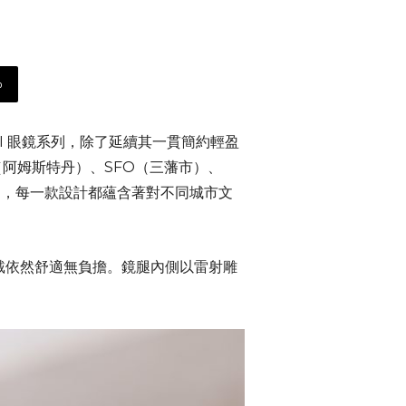
p
TI 眼鏡系列，除了延續其一貫簡約輕盈
（阿姆斯特丹）、SFO（三藩市）、
坡），每一款設計都蘊含著對不同城市文
佩戴依然舒適無負擔。鏡腿內側以雷射雕