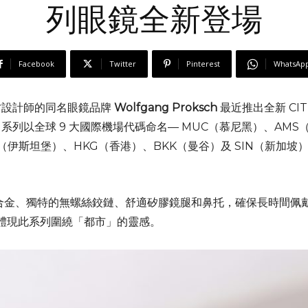
列眼鏡全新登場
Facebook
Twitter
Pinterest
WhatsAp
才設計師的同名眼鏡品牌
Wolfgang Proksch
最近推出全新 CI
列以全球 9 大國際機場代碼命名— MUC（慕尼黑）、AMS
ST（伊斯坦堡）、HKG（香港）、BKK（曼谷）及 SIN（新加
和鈦合金、獨特的無螺絲鉸鏈、舒適矽膠鏡腿和鼻托，確保長時間
到外體現此系列圍繞「都市」的靈感。