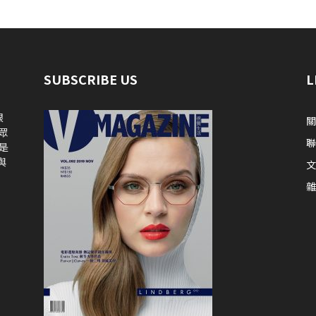
SUBSCRIBE US
L
眼
關
眾
是
與
文
雜