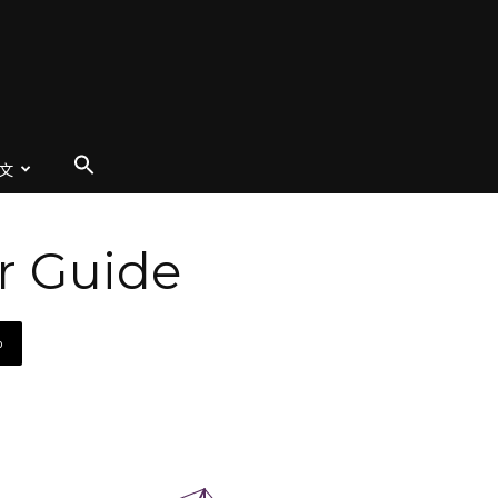
文
 Guide
p