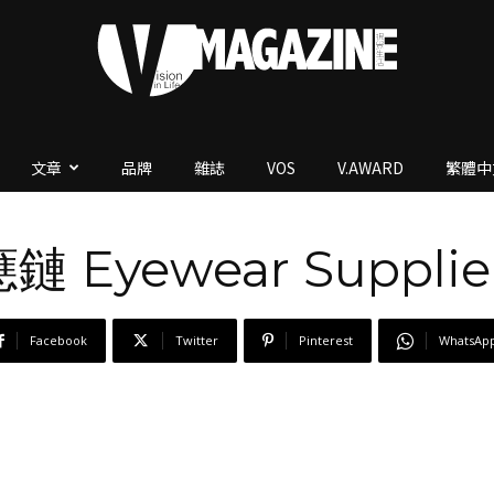
文章
品牌
雜誌
VOS
V.AWARD
繁體中
V.Magazine
 Eyewear Supplier
Facebook
Twitter
Pinterest
WhatsAp