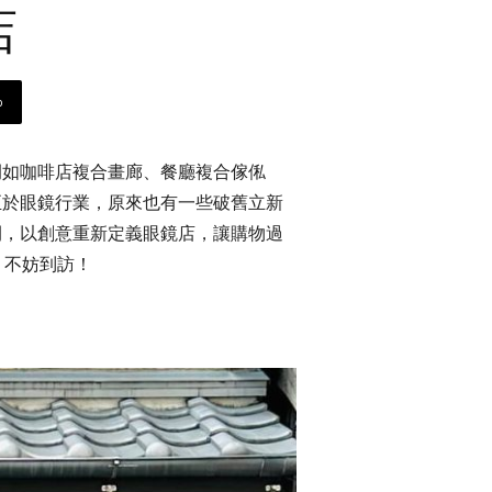
店
p
例如咖啡店複合畫廊、餐廳複合傢俬
至於眼鏡行業，原來也有一些破舊立新
間，以創意重新定義眼鏡店，讓購物過
，不妨到訪！