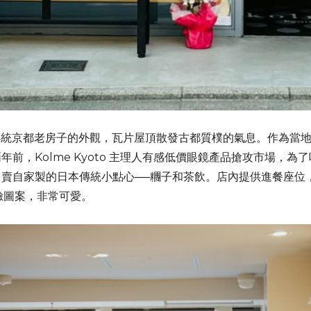
統京都老房子的外觀，瓦片屋頂散發古都質樸的氣息。作為當地的創意
前，Kolme Kyoto 主理人有感低價眼鏡產品搶攻市場，
賣自家製的日本傳統小點心──糰子和茶飲。店內提供進餐座位，
笑臉圖案，非常可愛。