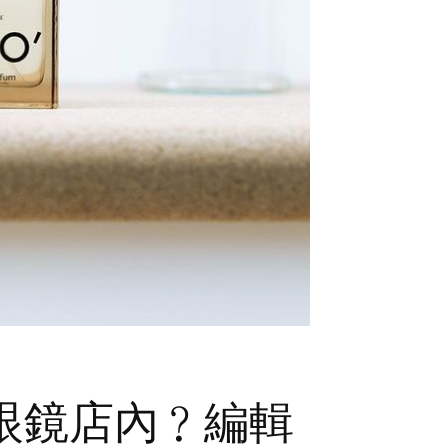
眼鏡店內﹖編輯