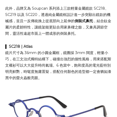
此外，品牌又為 Soupcan 系列添上三款輕量金屬鏡款 SC218、
SC219 以及 SC220，透過純金屬鏡框設計進一步突顯出鏡款的機
械感，並且一反傳統換上從底部向上延伸的
倒裝式鼻托
，結合鈦金
屬片的柔韌特性，讓鏡架能更貼合用家鼻樑之餘，又兼具調節空
間，靈活性遠超市面上一體成形的倒裝鼻托。
▌
SC218
| Atlas
鏡片尺寸為 36mm 的小圓金屬框，鏡圈採 3mm 闊度，輕量小
巧，在三文治式獨特結構下，碰撞出強烈的個性風格，用來搭配斯
文襯衫可以大大提升時尚氣場。6 色當中，飽和度高的電光藍特別
明亮鮮艷，時髦度無庸置疑，搭配任何顏色的造型都一定會猶如漆
黑中的螢火蟲般亮眼。