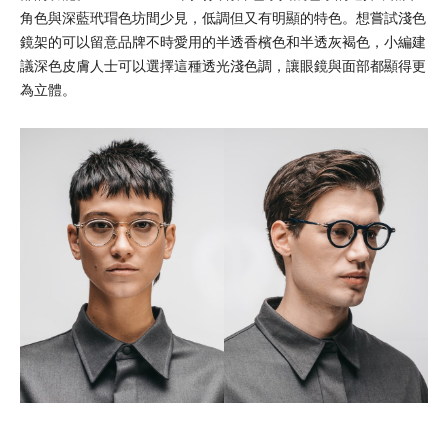
角色與深藍玳瑁色坊間少見，低調但又有明顯的特色。想嘗試淺色
鏡架的可以留意品牌不時愛用的半透香檳色和半透灰褐色，小編建
議深色皮膚人士可以選擇這種透光淺色調，讓眼鏡與面部都顯得更
為立體。