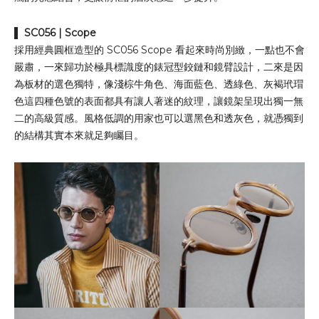
▌
SC056
| Scope
採用經典圓框造型的 SC056 Scope 看起來時尚別緻，一點也不會
嚴肅，一來歸功於極具標識度的錶冠型鉸鏈和鏡臂設計，二來是因
為板材的選色獨特，像淺棕牛角色、海面藍色、透綠色、灰褐玳瑁
色這四種色號的表面都具有讓人著迷的紋理，讓鏡架呈現出獨一無
二的高級質感。風格低調的用家也可以選黑色和透灰色，就憑獨到
的結構其實本來就足夠矚目。