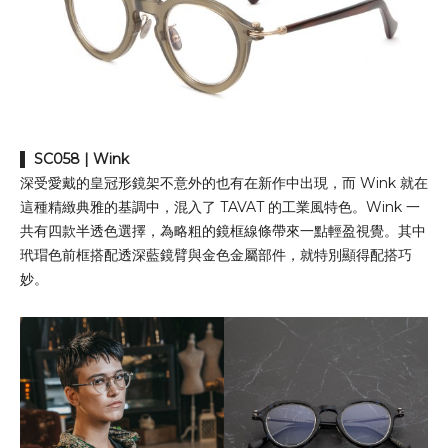
▌
SC058
| Wink
深受愛戴的皇冠形鏡架不意外的也有在新作中出現，而 Wink 就在
這種精緻典雅的基調中，混入了 TAVAT 的工業風特色。Wink 一
共有四款半透色選擇，為略粗的鏡框線條帶來一點輕盈視覺。其中
玳瑁色前框搭配透深藍鏡臂與金色金屬部件，就特別顯得配搭巧
妙。