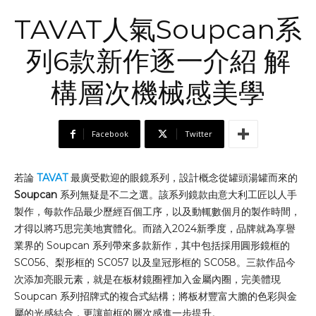
TAVAT人氣Soupcan系
列6款新作逐一介紹 解
構層次機械感美學
Facebook
Twitter
若論
TAVAT
最廣受歡迎的眼鏡系列，設計概念從罐頭湯罐而來的
Soupcan
系列無疑是不二之選。該系列鏡款由意大利工匠以人手
製作，每款作品最少歷經百個工序，以及動輒數個月的製作時間，
才得以將巧思完美地實體化。而踏入2024新季度，品牌就為享譽
業界的 Soupcan 系列帶來多款新作，其中包括採用圓形鏡框的
SC056、梨形框的 SC057 以及皇冠形框的 SC058。三款作品今
次添加亮眼元素，就是在板材鏡圈裡加入金屬內圈，完美體現
Soupcan 系列招牌式的複合式結構；將板材豐富大膽的色彩與金
屬的光感結合，更讓前框的層次感進一步提升。