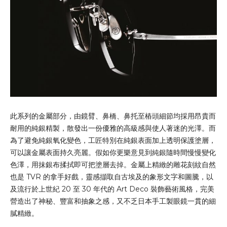
此系列的金屬部分，由鏡臂、鼻橋、鼻托至樁頭細節均採用昂貴而
耐用的純銀精製，散發出一份優雅的高級感與使人著迷的光澤。而
為了避免純銀氧化變色，工匠特別在純銀表面加上透明保護塗層，
可以讓金屬表面持久亮麗。假如你更樂意見到純銀隨時間慢慢變化
色澤，用抹銀布揉拭即可把塗層去掉。金屬上精緻的雕花刻紋自然
也是 TVR 的拿手好戲，靈感擷取自古埃及的象形文字和圖騰，以
及流行於上世紀 20 至 30 年代的 Art Deco 裝飾藝術風格，完美
營造出了神秘、豐富和抽象之感，又不乏日本手工製眼鏡一貫的細
膩精緻。