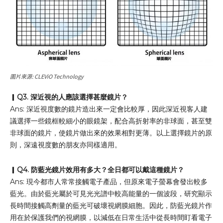
圖片來源: CLEViO Technology
▎
Q3. 深近視的人應該選擇甚麼鏡片？
Ans: 深近視度數的鏡片造出來一定會比較厚，因此深近視客人建
議選擇一些鏡框較細小的眼鏡架，配合高折射率的非球面，甚至雙
非球面的鏡片，使鏡片做出來的效果相對更薄。以上選擇鏡片的原
則，深遠視度數的朋友亦同樣適用。
▎
Q4. 防藍光鏡片效用有多大
？
全日都可以戴這種鏡片
？
Ans: 現今都市人常常接觸電子產品，但原來電子螢幕會發出較多
藍光。由於藍光屬於可見光光譜中較高能量的一個波段，研究顯示
長時間接觸高劑量的藍光可破壞視網膜細胞。因此，防藍光鏡片作
用在於保護我們的視網膜，以減低在日常生活中從長時間盯看電子