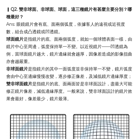
▎
Q2. 雙非球面、非球面、球面，這三種鏡片有甚麼主要分別
？
哪
種最好？
Ans: 眼鏡鏡片會有底、面兩個弧度，依據客人的遠視或近視度
數，組合成凸透鏡或凹透鏡。
球面鏡片
是指鏡片的底、面兩個弧度，就如一個球體表面一樣，由
鏡片中心至周邊，弧度保持單一不變。以近視鏡片——凹透鏡為
例，當球面鏡片越大，鏡片邊緣就會越厚，因像差造成的影像扭曲
亦會越嚴重。
非球面鏡片
是指鏡片的其中一面弧度並非保持單一不變，鏡片弧度
會由中心至邊緣慢慢改變，逐步修正像差，及減低鏡片邊緣厚度；
雙非球面鏡片
是指鏡片的底、面兩面皆是非球面設計，盡最大可能
修正鏡片像差，減低邊緣厚度。一般來說，雙非球面設計的鏡片效
果會最好，像差最少，鏡片最薄。