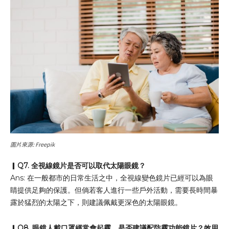
圖片來源: Freepik
▎
Q7. 全視線鏡片是否可以取代太陽眼鏡
？
Ans: 在一般都市的日常生活之中，全視線變色鏡片已經可以為眼
睛提供足夠的保護。但倘若客人進行一些戶外活動，需要長時間暴
露於猛烈的太陽之下，則建議佩戴更深色的太陽眼鏡。
▎
Q8. 眼鏡人戴口罩經常會起霧，是否建議配防霧功能鏡片
？
效用