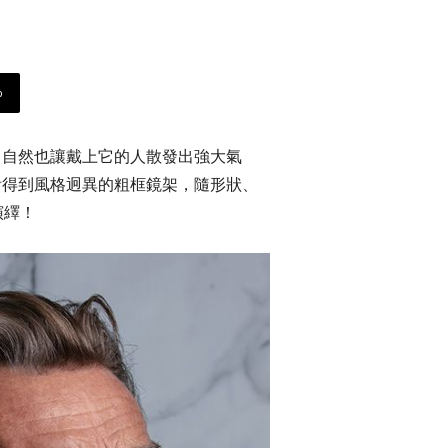
p
，自然也讓戴上它的人散發出強大氣
看得到風格迥異的粗框鏡架，隨形狀、
演繹！