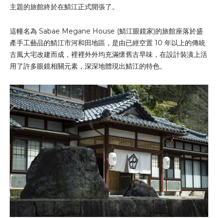
主題的旅館終於在鯖江正式開張了。
這幢名為 Sabae Megane House (鯖江眼鏡家)的旅館座落於盛
產手工藝品的鯖江市河和田地區，是由已經空置 10 年以上的傳統
古風大宅改建而成，裡裡外外均充滿懷舊古早味，在設計裝潢上活
用了許多眼鏡相關元素，深深地體現出鯖江的特色。