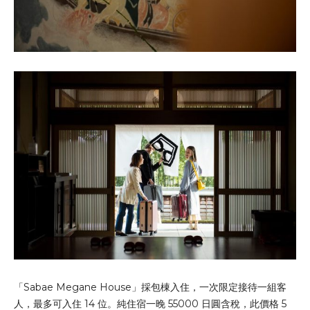
「Sabae Megane House」採包棟入住，一次限定接待一組客
人，最多可入住 14 位。純住宿一晚 55000 日圓含稅，此價格 5