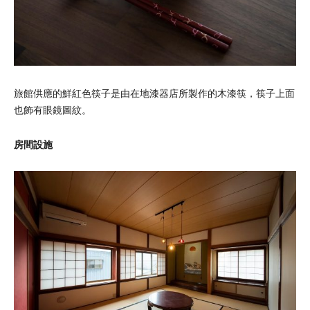
旅館供應的鮮紅色筷子是由在地漆器店所製作的木漆筷，筷子上面
也飾有眼鏡圖紋。
房間設施