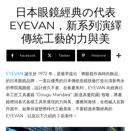
日本眼鏡經典の代表
EYEVAN，新系列演繹
傳統工藝的力與美
Facebook
Twitter
Pinterest
EYEVAN
誕生於 1972 年，是最早提出「將眼鏡作為時尚飾品」
的日本眼鏡品牌，一直以優秀的日本傳統造鏡技藝打造出清新雋永
的學院風眼鏡，設計經久不衰。在春夏系列，EYEVAN 向經典日
本工匠工具書籍 “Dougu Mandara” (新道具曼陀羅) 致敬，將書
籍裡頭各式各樣工具所展現的力與美、優雅與激情，全然融入在新
作當中。如果你迷戀舊時代工藝美術，不要錯過承襲經典的
EYEVAN，以及以下介紹的 3 款新作！