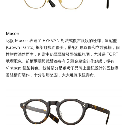
Mason
此款 Mason 表達了 EYEVAN 對法式復古眼鏡的詮釋，皇冠型
(Crown Panto) 框架經典而優美，搭配粗厚線條和立體鼻橋，個
性態度油然而生，但當中仍隱隱散發學院風氛圍，尤其是 TORT
玳瑁配色。前框兩端與鏡臂都各有 3 顆金屬鉚釘作點綴，極有
Vintage 鏡架特色。鉸鏈部分是參考了品牌上世紀設計的五枚蝶
番結構而製作，十分耐用堅固，大大延長眼鏡壽命。