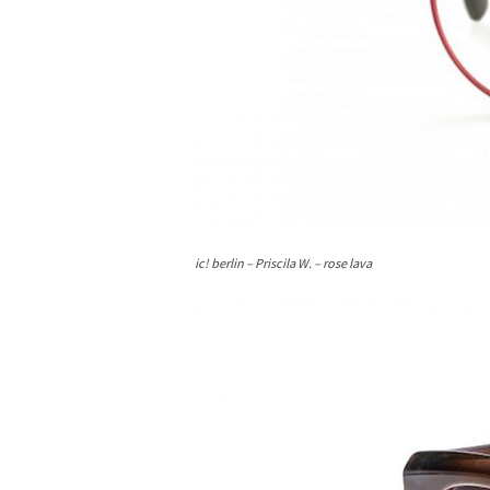
ic! berlin – Priscila W. – rose lava