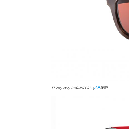
Thierry-lasry-DOGMATY-649 (
按此
購買)