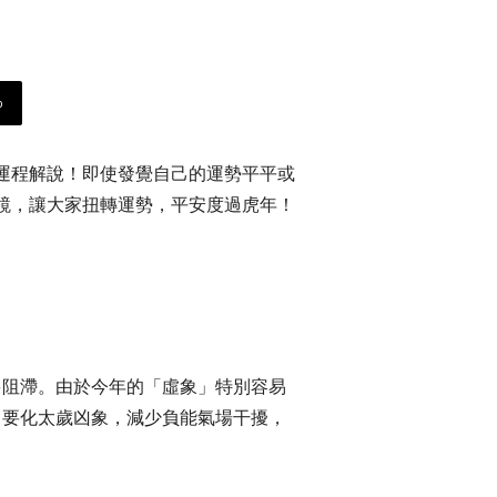
p
年運程解說！即使發覺自己的運勢平平或
眼鏡，讓大家扭轉運勢，平安度過虎年！
多阻滯。由於今年的「虛象」特別容易
。要化太歲凶象，減少負能氣場干擾，
。