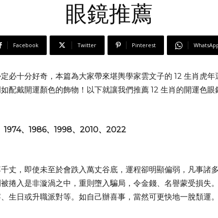
眼鏡推薦
Facebook
Twitter
Pinterest
WhatsAp
定必十分好奇，本篇為大家帶來堪輿學家雲文子的 12 生肖虎
如配戴開運顏色的飾物！以下就讓我們推薦 12 生肖的開運色
、1974、1986、1998、2010、2022
落千丈，即使未至於會跌入萬丈谷底，運程卻明顯偏弱，凡事諸
則被捲入是非漩渦之中，重則墮入騙局，令金錢、名譽蒙受損失
宴、生日或升職派對等。如自己辦喜事，當然可更快地一脫頹運