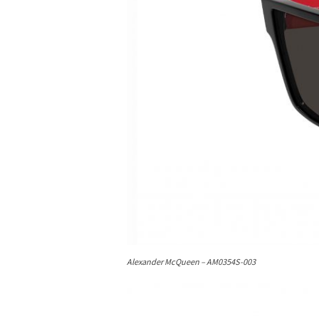
Alexander McQueen – AM0354S-003