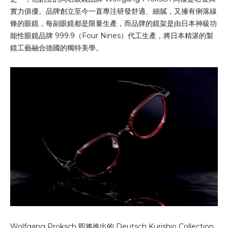
實力俱優。品牌創立至今一直專注研發舒適、細膩，又擁有俐落線
條的眼鏡，每副眼鏡都是限量生產，而品牌的鏡架是由日本神級功
能性眼鏡品牌 999.9（Four Nines）代工生產，將日本精湛的製
鏡工藝融合德國的獨特美學。
Wolfgang Proksch 即將推出的 Deutsch Kurishio Collection