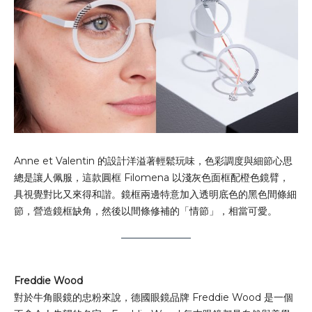
Anne et Valentin 的設計洋溢著輕鬆玩味，色彩調度與細節心思
總是讓人佩服，這款圓框 Filomena 以淺灰色面框配橙色鏡臂，
具視覺對比又來得和諧。鏡框兩邊特意加入透明底色的黑色間條細
節，營造鏡框缺角，然後以間條修補的「情節」，相當可愛。
Freddie Wood
對於牛角眼鏡的忠粉來說，德國眼鏡品牌 Freddie Wood 是一個