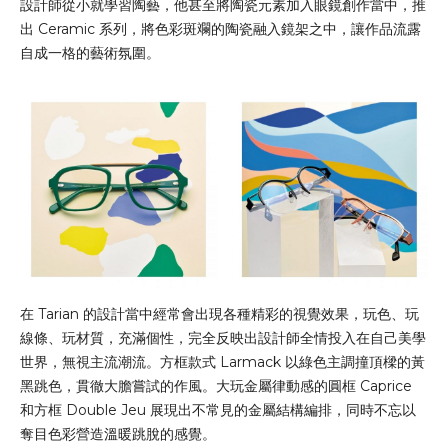
設計師從小就學習陶藝，他甚至將陶瓷元素加入眼鏡創作當中，推
出 Ceramic 系列，將色彩斑斕的陶瓷融入鏡架之中，讓作品流露
自成一格的藝術氛圍。
在 Tarian 的設計當中經常會出現各種精彩的視覺效果，玩色、玩
線條、玩材質，充滿個性，完全反映出設計師全情投入在自己美學
世界，無視主流潮流。方框款式 Larmack 以綠色主調撞頂樑的黃
黑跳色，貫徹大膽嘗試的作風。大玩金屬律動感的圓框 Caprice
和方框 Double Jeu 展現出不常見的金屬結構編排，同時不忘以
奪目色彩營造溫暖跳脫的感覺。