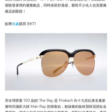
都散發著簡約優雅氣息，同時保留舒適感，難怪不少名人也喜愛佩
戴這副眼鏡！
點擊
此處
購買 BK71
而全球限量 100 副的 The Ray 是 Proksch 向十九世紀著名畫家
兼時尚攝影大師 Man Ray 的致敬款，粗線條的板材眉框混搭鈦金