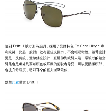
這副 Drift II 以方形為基調，採用了品牌特色 Ex-Cam Hinge 專
利鉸鏈，比起一般對口鉸有更佳支撐力，不會輕易鬆脫。鏡臂設計
更是一反傳統，雙線鏤空設計一直延伸到鏡臂末端，環弧狀的鏤空
臂尾也是考慮到要戴頭盔或耳機的駕駛者需要，可以更貼服頭部，
也提升舒適度，將對耳朵的壓力減至最低。
點擊
此處
購買 Drift II