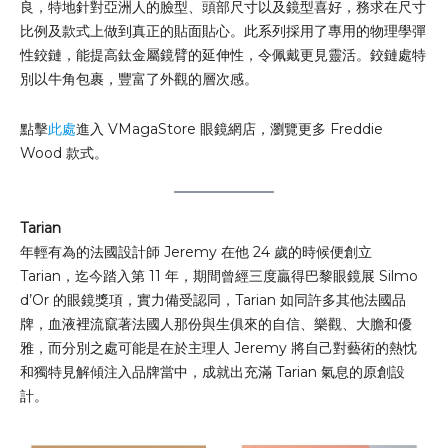
良，特地針對亞洲人的臉型、頭部尺寸以及鏡型喜好，務求在尺寸
比例及款式上做到真正的貼面貼心。此系列採用了專用的物理學彈
性鉸鏈，能提高鈦金屬鏡臂的延伸性，令佩戴更見靈活。鉸鏈處特
別以牛角包裹，豐富了外觀的層次感。
點擊
此處
進入 VMagaStore 眼鏡網店，瀏覽更多 Freddie
Wood 款式。
Tarian
年輕有為的法國設計師 Jeremy 在他 24 歲的時候便創立
Tarian，迄今踏入第 11 年，期間曾經三度贏得巴黎眼鏡展 Silmo
d’Or 的眼鏡獎項，實力備受認同，Tarian 如同許多其他法國品
牌，血液裡流竄著法國人那份與生俱來的自信、樂觀、大膽和優
雅，而分別之處可能是在於主理人 Jeremy 將自己對藝術的熱忱
和獨特見解傾注入品牌當中，成就出充滿 Tarian 氣息的原創設
計。