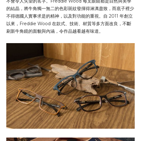
不會令人失望的名字。Freddie Wood 每支眼鏡都是自然與美學
的結晶，將牛角獨一無二的色彩斑紋發揮得淋漓盡致，而底子裡少
不得德國人實事求是的精神，以及對功能的重視。自 2011 年創立
以來，Freddie Wood 在款式、技術、材質等多方面改良，不斷
刷新牛角鏡的面貌與內涵，令作品越看越有味道。