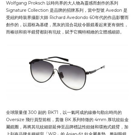
Wolfgang Proksch 以時尚界的大人物為靈感而創作的系列
Signature Collection 是品牌的招牌系列，當中型號 Avedon 是
受紐約時裝界攝影大師 Richard Avedondo 60年代的作品影響而
創作的，以眉框為基礎，黑灰的混合花紋令眼鏡看起來更有個性，
而椿頭和前半鏡臂都刻有坑紋，賦予它獨特精緻的立體感細節。
全球限量僅 300 副的 BK71，以一氣呵成的線條勾勒出時尚的
Oversize 飛行員型前框，貫徹 BK 系列特徵的 4mm 厚坑紋鈦金
屬鏡圈，再將其坑紋細節延伸至品牌標誌性鉸鏈和環抱式鏡臂，加
上刻有品牌名稱縮寫「WP」的 Asian-fit 鈦金屬鼻墊，整副眼鏡