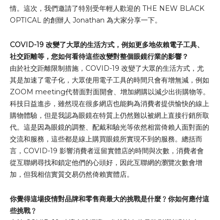
情。這次，我們邀請了特別受年輕人歡迎的 THE NEW BLACK
OPTICAL 的創辦人 Jonathan 為大家分享一下。
COVID-19 改變了大眾的生活方式，例如更多地依賴電子工具、
社交距離等，您如何看待這些改變對整個眼鏡行業的影響？
由於社交距離限制措施，COVID-19 改變了大眾的生活方式，尤
其是加速了電子化，大眾使用電子工具的時間只會有增無減，例如
ZOOM meeting代替面對面開會、增加網購以減少出街購物等。
科技日益進步，雖然現在很多網店也能夠為消費者提供愉快的線上
購物體驗，但是我認為眼鏡在特質上仍然難以被網上直接行銷所取
代。這是因為眼鏡的調整、配戴和驗光等依然相當倚賴人面對面的
交流和服務，這些都是線上購買眼鏡所實現不到的服務。總括而
言，COVID-19 影響消費者逗留實體店的時間與次數，消費者會
從互聯網尋找和鎖定他們的心頭好，因此互聯網的瀏覽次數會增
加，但我相信實質交易仍然倚賴實體店。
你覺得這場疫情對品牌和零售商最大的挑戰是什麼﹖你如何應付這
些挑戰﹖