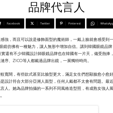
品牌代言人
Facebook
Twitter
Pinterest
WhatsAp
型感強，而且可以說是修飾面型的魔術師，一戴上臉就會感受到
牌眼鏡彷彿有一種魅力，讓人無形中增加自信。講到韓國眼鏡品
不夠了，著實還有不少韓國設計師眼鏡品牌也在韓國有一片天，備受熱捧，
漣序、ZICO等人都戴過品牌出鏡，一展獨特時尚。
鏡框型較寬闊，有些款式甚至比臉型更大，滿足女生們想顯臉愈小愈
都是設計符合大部分亞洲人面型，任何人戴都不太會有問題。最
代言人。她為品牌拍攝的一系列不同風格造型照，有成熟女強人
色。