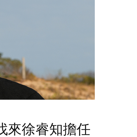
 找來徐睿知擔任