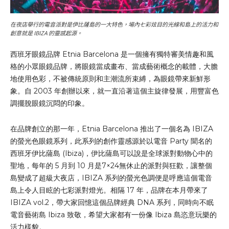
在夜店舉行的電音派對是伊比薩島的一大特色，場內七彩炫目的光線和島上的活力和
創意就是 IBIZA 的靈感起源。
西班牙眼鏡品牌 Etnia Barcelona 是一個擁有獨特審美情趣和風
格的小眾眼鏡品牌，將眼鏡當成畫布、當成藝術概念的載體，大膽
地使用色彩，不被傳統原則和主潮流所束縛，為眼鏡帶來新鮮形
象。自 2003 年創辦以來，就一直沿著這個主旋律發展，用豐富色
調擺脫眼鏡沉悶的印象。
在品牌創立的那一年，Etnia Barcelona 推出了一個名為 IBIZA
的螢光色眼鏡系列，此系列的創作靈感源於以電音 Party 聞名的
西班牙伊比薩島 (Ibiza)，伊比薩島可以說是全球派對動物心中的
聖地，每年的 5 月到 10 月是7×24無休止的派對與狂歡，讓整個
島變成了超級大夜店，IBIZA 系列的螢光色調便是呼應這個電音
島上令人目眩的七彩派對燈光。相隔 17 年，品牌在本月帶來了
IBIZA vol.2，帶大家回憶這個品牌經典 DNA 系列，同時向不眠
電音藝術島 Ibiza 致敬，希望大家都有一份像 Ibiza 島恣意玩樂的
活力樣貌。