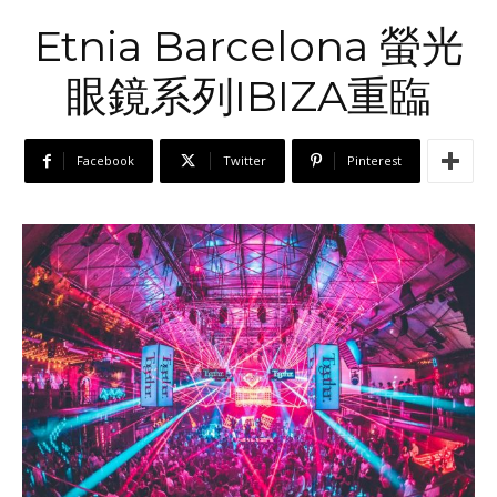
Etnia Barcelona 螢光
眼鏡系列IBIZA重臨
Facebook
Twitter
Pinterest