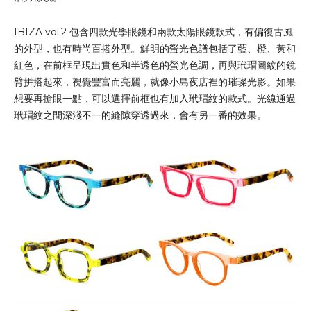
IBIZA vol.2 包含四款光學眼鏡和兩款太陽眼鏡款式，有偏復古風
的外型，也有時尚百搭外型。鮮明的螢光色譜包括了藍、橙、黃和
紅色，在前框呈現出實色和半透色的螢光色調，再與玳瑁圖紋的鏡
臂拼搭起來，視覺豐富而亮麗，就像小島夜店裡的璀璨光影。如果
想要再搶眼一點，可以選擇前框也有加入玳瑁紋的款式。光線通過
玳瑁紋之間深淺不一的縫隙穿透過來，會有另一番的效果。