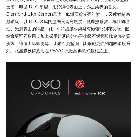
技術，即是 DLC 塗層，用於鏡框表面上，亦是業界的首次。
Diamond-Like Carbon意指「似鑽石般光亮的炭」，又或者稱為
類鑽碳，以 DLC 製成的塗層具備高硬度、低摩擦系數、極佳物理
性、光滑表面的特點。此 DLC 鍍膜令鏡架有極強防刮花功能、眼
鏡會更堅固耐用，加上採用超薄的外科手術級不銹鋼與鈦金屬材質
所製，締造出比紙更薄、比鑽石更堅固、比鋼鐵更強的超級眼鏡系
列。此鍍膜技術應用在 OVVO 六款經典款式鏡框之上。