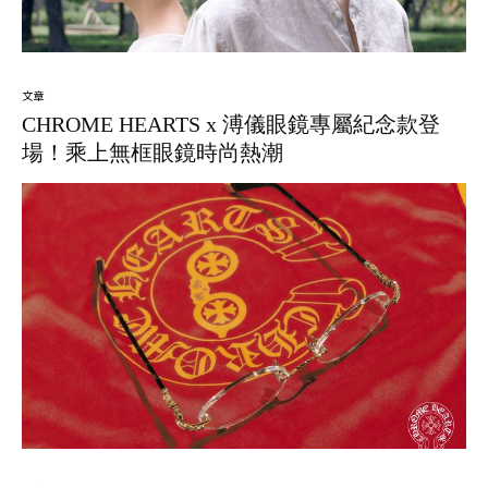
文章
CHROME HEARTS x 溥儀眼鏡專屬紀念款登
場！乘上無框眼鏡時尚熱潮