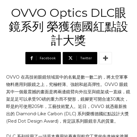
OVVO Optics DLC眼
鏡系列 榮獲德國紅點設
計大獎
Facebook
Twitter
OVVO 在高技術眼鏡領域當中的名氣是數一數二的，將太空軍事
物料應用到眼鏡之上，究極輕薄、強韌和超高彈性。OVVO 眼鏡
其中一個最震撼的畫面是將兩邊鏡臂向外拉至與鏡架成一直線，鏡
架足足可以承受90磅的重力而不變形，鏡腳更可開合達30萬次，
即是約可使用205年，工藝技術驚人。近日，OVVO 就憑最新推
出的 Diamond-Like Carbon (DLC) 系列榮獲德國紅點設計大獎
(Red Dot Design Award)，肯定該系列眼鏡非凡的質量。
DLC 系列採用了一項原本應用於賽車與航空工業的先進納米塗層