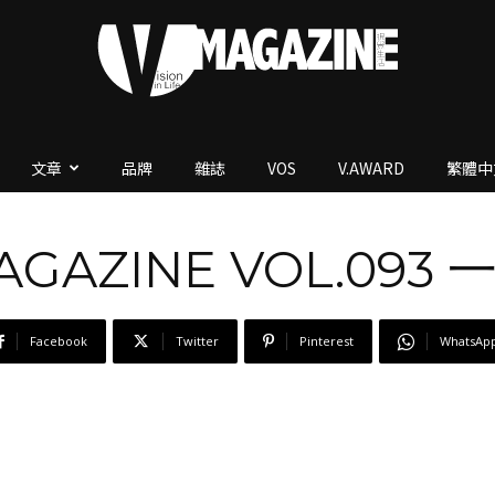
文章
品牌
雜誌
VOS
V.AWARD
繁體中
V.Magazine
AGAZINE VOL.093
Facebook
Twitter
Pinterest
WhatsAp