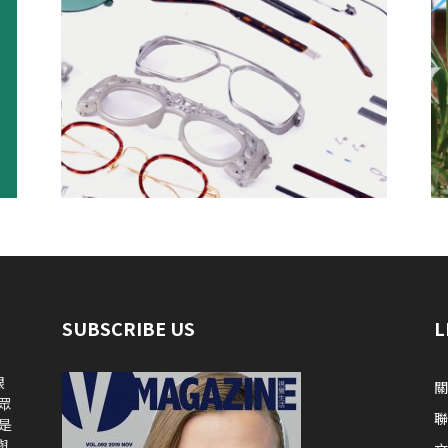
SUBSCRIBE US
L
眼
關
眾
是
與