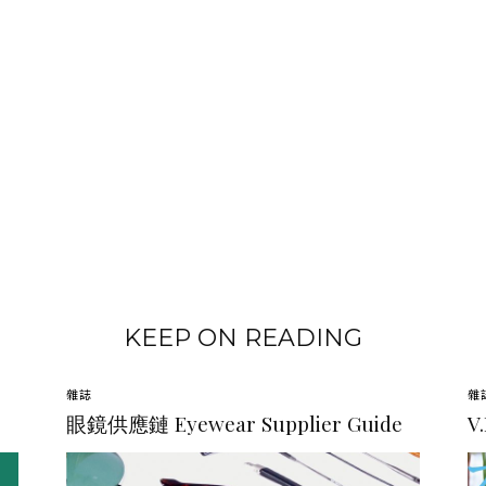
KEEP ON READING
雜誌
雜
眼鏡供應鏈 Eyewear Supplier Guide
V