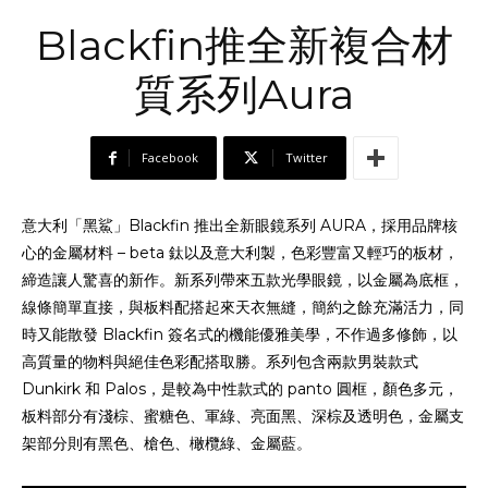
Blackfin推全新複合材
質系列Aura
Facebook
Twitter
Blackfin
AURA
意大利「黑鯊」
推出全新眼鏡系列
，採用品牌核
– beta
心的金屬材料
鈦以及意大利製，色彩豐富又輕巧的板材，
締造讓人驚喜的新作。新系列帶來五款光學眼鏡，以金屬為底框，
線條簡單直接，與板料配搭起來天衣無縫，簡約之餘充滿活力，同
Blackfin
時又能散發
簽名式的機能優雅美學，不作過多修飾，以
高質量的物料與絕佳色彩配搭取勝。系列包含兩款男裝款式
Dunkirk
Palos
panto
和
，是較為中性款式的
圓框，顏色多元，
板料部分有淺棕、蜜糖色、軍綠、亮面黑、深棕及透明色，金屬支
架部分則有黑色、槍色、橄欖綠、金屬藍。